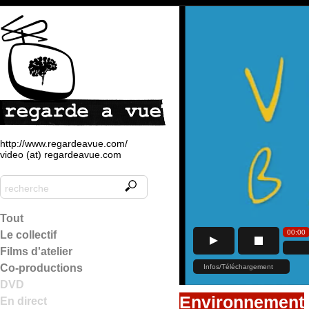
http://www.regardeavue.com/
video (at) regardeavue.com
Tout
Le collectif
Films d'atelier
Co-productions
DVD
Environnement
En direct