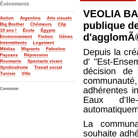
Évènements
VEOLIA BAS
Action
Argentine
Arts visuels
publique d
Big Brother
Chômeurs
Clip
10 ans !
École
Égypte
d'agglomÃ©
Environnement
Fiction
Gênes
Intermittents
Logement
Médias
Migrants
Palestine
Depuis la cr
Paysans
Répression
d' "Est-Ensem
Roumanie
Spectacle vivant
Syndicalisme
Travail social
décision de
Tunisie
Ville
communauté,
adhérentes i
Connexion
Eaux d'Ile
automatiquem
La communau
souhaite adh